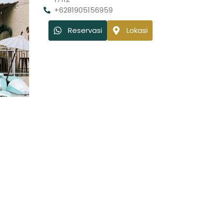
+6281905156959
Reservasi
Lokasi