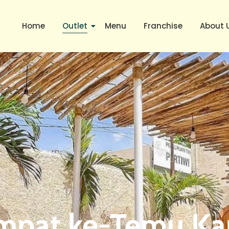
Home
Outlet
Menu
Franchise
About 
mpat ke-Temu K